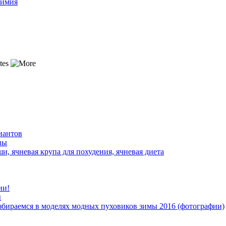
химия
иантов
ны
ши, ячневая крупа для похудения, ячневая диета
ии!
ы
азбираемся в моделях модных пуховиков зимы 2016 (фотографии)