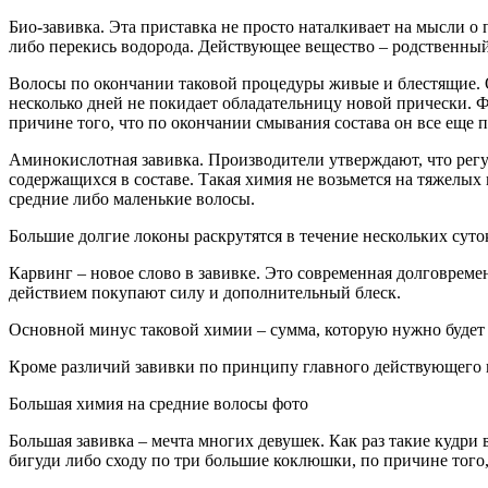
Био-завивка. Эта приставка не просто наталкивает на мысли о
либо перекись водорода. Действующее вещество – родственный
Волосы по окончании таковой процедуры живые и блестящие. Ос
несколько дней не покидает обладательницу новой прически. Ф
причине того, что по окончании смывания состава он все еще п
Аминокислотная завивка. Производители утверждают, что регул
содержащихся в составе. Такая химия не возьмется на тяжелых 
средние либо маленькие волосы.
Большие долгие локоны раскрутятся в течение нескольких суток
Карвинг – новое слово в завивке. Это современная долговременн
действием покупают силу и дополнительный блеск.
Основной минус таковой химии – сумма, которую нужно будет ос
Кроме различий завивки по принципу главного действующего в
Большая химия на средние волосы фото
Большая завивка – мечта многих девушек. Как раз такие кудри
бигуди либо сходу по три большие коклюшки, по причине того,