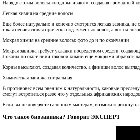
Наряду с этим волосы «подпрыгивают», создавая громадный ко
Легкая химия на средние волосы
Еще более натурально и конечно смотрится легкая завивка, не
такая ненавязчивая прическа под тяжестью волос, а вот на лок
Мокрая химия на средние волосы: фото до и по окончании
Мокрая завивка требует укладки посредством средств, создаю
Локоны по окончании таковой химии еще мокрыми обрабатывают
Корны высыхают, создавая количество, а финиши волос выглядя
Химическая завивка спиральная
В противовес всем рвениям к натуральности, каковые преслед
смогут встретиться разве что у отдельных африканских народо
Если вы не доверяете салонным мастерам, возможно рискнуть с
Что такое биозавивка? Говорит ЭКСПЕРТ