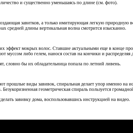
личество и существенно уменьшаясь по длине (см. фото).
 создающая завитков, а только имитирующая легкую природную во
онах средней длины вертикальная волна смотрится изысканно.
щих эффект мокрых волос. Ставшие актуальными еще в конце про
 муссом либо гелем, нанося состав на кончики и распределяя 
т, словно бы их обладательница попала по летний ливень.
уют прошлые виды завивок, спиральная делает упор именно на и
в. Безукоризненная геометрическая спираль пользуется громадно
делать завивку дома, воспользовавшись инструкцией на видео.