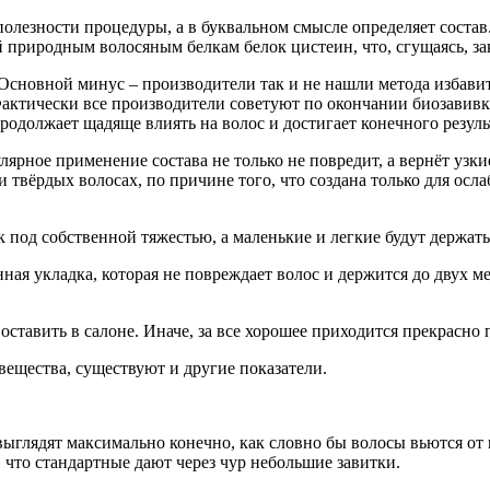
 полезности процедуры, а в буквальном смысле определяет соста
 природным волосяным белкам белок цистеин, что, сгущаясь, за
новной минус – производители так и не нашли метода избавитьс
актически все производители советуют по окончании биозавивки
родолжает щадяще влиять на волос и достигает конечного резуль
ярное применение состава не только не повредит, а вернёт узки
и твёрдых волосах, по причине того, что создана только для осл
 под собственной тяжестью, а маленькие и легкие будут держать
ая укладка, которая не повреждает волос и держится до двух мес
тавить в салоне. Иначе, за все хорошее приходится прекрасно п
ещества, существуют и другие показатели.
 выглядят максимально конечно, как словно бы волосы вьются о
 что стандартные дают через чур небольшие завитки.