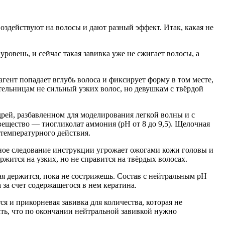
воздействуют на волосы и дают разный эффект. Итак, какая не
ровень, и сейчас такая завивка уже не сжигает волосы, а
гент попадает вглубь волоса и фиксирует форму в том месте,
тельницам не сильный узких волос, но девушкам с твёрдой
рей, разбавленном для моделирования легкой волны и с
ещество — тиогликолат аммония (pH от 8 до 9,5). Щелочная
 температурного действия.
льное следование инструкции угрожает ожогами кожи головы и
жится на узких, но не справится на твёрдых волосах.
рая держится, пока не сострижешь. Состав с нейтральным pH
 за счет содержащегося в нем кератина.
ся и прикорневая завивка для количества, которая не
ть, что по окончании нейтральной завивкой нужно