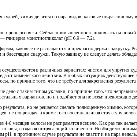
я кудрей, химия делится на пара видов, каковые по-различному 
дов прошлого века. Сейчас промышленность поднялась на новый у
т — глицерил монотиогликолат (pH 6,9 — 7,2).
формы, каковые не распадаются и прекрасно держат накрутку.
Реа
м и блестящим снаружи. Такую завивку не следует делать облада
 осуществляется в различных вариантах: чистом для упругих куд
еда от химического действия. В любых ситуациях действующее в
осы, по причине того, что не требует для закрепления результата
ьше дело с таким типом укладки, по причине того, что неправи
тальных вариантов, но и подойдет она не всем: превосходно дер
го результата, но не решается сделать полноценную химию, кото
ев, не повреждая, а кроме того восстанавливая структуру волоса
 4-6 месяцев волосы не распрямятся всецело. Как раз так делает
т головы, создавая потрясающий количество. Необходимо понима
 pH, в противном случае результата не хватит и на пара недель.