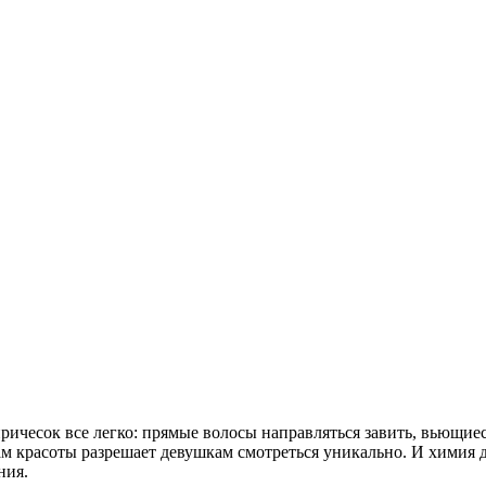
ричесок все легко: прямые волосы направляться завить, вьющиес
ам красоты разрешает девушкам смотреться уникально. И химия д
ния.