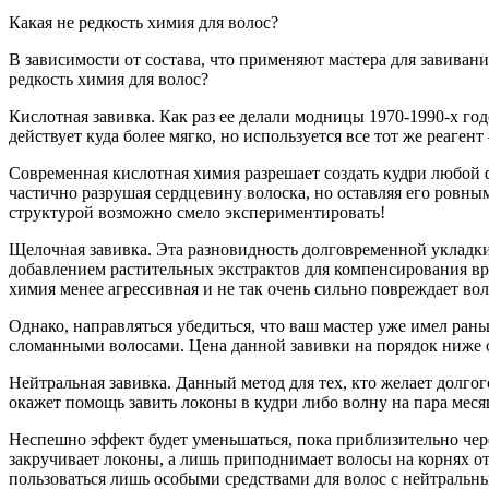
Какая не редкость химия для волос?
В зависимости от состава, что применяют мастера для завивани
редкость химия для волос?
Кислотная завивка. Как раз ее делали модницы 1970-1990-х го
действует куда более мягко, но используется все тот же реаген
Современная кислотная химия разрешает создать кудри любой 
частично разрушая сердцевину волоска, но оставляя его ровны
структурой возможно смело экспериментировать!
Щелочная завивка. Эта разновидность долговременной укладки
добавлением растительных экстрактов для компенсирования вр
химия менее агрессивная и не так очень сильно повреждает вол
Однако, направляться убедиться, что ваш мастер уже имел ран
сломанными волосами. Цена данной завивки на порядок ниже ос
Нейтральная завивка. Данный метод для тех, кто желает долго
окажет помощь завить локоны в кудри либо волну на пара месяц
Неспешно эффект будет уменьшаться, пока приблизительно через
закручивает локоны, а лишь приподнимает волосы на корнях о
пользоваться лишь особыми средствами для волос с нейтральным