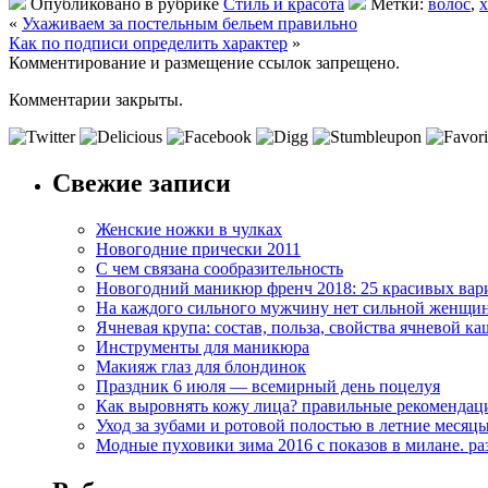
Опубликовано в рубрике
Стиль и красота
Метки:
волос
,
«
Ухаживаем за постельным бельем правильно
Как по подписи определить характер
»
Комментирование и размещение ссылок запрещено.
Комментарии закрыты.
Свежие записи
Женские ножки в чулках
Новогодние прически 2011
С чем связана сообразительность
Новогодний маникюр френч 2018: 25 красивых вар
На каждого сильного мужчину нет сильной женщи
Ячневая крупа: состав, польза, свойства ячневой ка
Инструменты для маникюра
Макияж глаз для блондинок
Праздник 6 июля — всемирный день поцелуя
Как выровнять кожу лица? правильные рекомендац
Уход за зубами и ротовой полостью в летние месяц
Модные пуховики зима 2016 с показов в милане. р