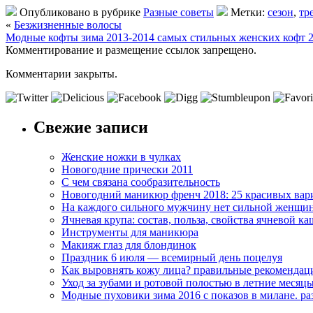
Опубликовано в рубрике
Разные советы
Метки:
сезон
,
тр
«
Безжизненные волосы
Модные кофты зима 2013-2014 самых стильных женских кофт 2
Комментирование и размещение ссылок запрещено.
Комментарии закрыты.
Свежие записи
Женские ножки в чулках
Новогодние прически 2011
С чем связана сообразительность
Новогодний маникюр френч 2018: 25 красивых вар
На каждого сильного мужчину нет сильной женщи
Ячневая крупа: состав, польза, свойства ячневой ка
Инструменты для маникюра
Макияж глаз для блондинок
Праздник 6 июля — всемирный день поцелуя
Как выровнять кожу лица? правильные рекомендац
Уход за зубами и ротовой полостью в летние месяц
Модные пуховики зима 2016 с показов в милане. р