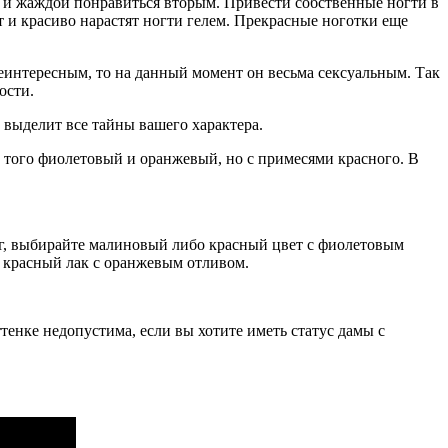
ья и жаждой понравиться вторым. Привести собственные ногти в
 и красиво нарастят ногти гелем. Прекрасные ноготки еще
еинтересным, то на данный момент он весьма сексуальным. Так
ости.
выделит все тайны вашего характера.
е того фиолетовый и оранжевый, но с примесями красного. В
нег, выбирайте малиновый либо красный цвет с фиолетовым
о красный лак с оранжевым отливом.
тенке недопустима, если вы хотите иметь статус дамы с