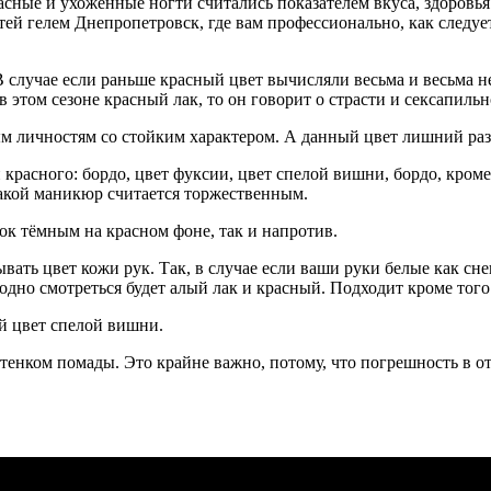
расные и ухоженные ногти считались показателем вкуса, здоров
й гелем Днепропетровск, где вам профессионально, как следует
 случае если раньше красный цвет вычисляли весьма и весьма н
 этом сезоне красный лак, то он говорит о страсти и сексапильн
м личностям со стойким характером. А данный цвет лишний раз 
красного: бордо, цвет фуксии, цвет спелой вишни, бордо, кром
Такой маникюр считается торжественным.
к тёмным на красном фоне, так и напротив.
вать цвет кожи рук. Так, в случае если ваши руки белые как с
ходно смотреться будет алый лак и красный. Подходит кроме тог
й цвет спелой вишни.
тенком помады. Это крайне важно, потому, что погрешность в от