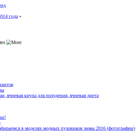
енд
014 года
»
иантов
ны
ши, ячневая крупа для похудения, ячневая диета
ии!
ы
азбираемся в моделях модных пуховиков зимы 2016 (фотографии)