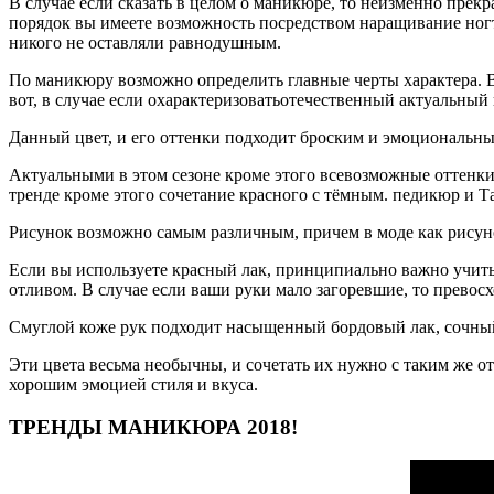
В случае если сказать в целом о маникюре, то неизменно прек
порядок вы имеете возможность посредством наращивание ногте
никого не оставляли равнодушным.
По маникюру возможно определить главные черты характера. В
вот, в случае если охарактеризоватьотечественный актуальный в
Данный цвет, и его оттенки подходит броским и эмоциональны
Актуальными в этом сезоне кроме этого всевозможные оттенки 
тренде кроме этого сочетание красного с тёмным. педикюр и 
Рисунок возможно самым различным, причем в моде как рисуно
Если вы используете красный лак, принципиально важно учиты
отливом. В случае если ваши руки мало загоревшие, то превос
Смуглой коже рук подходит насыщенный бордовый лак, сочны
Эти цвета весьма необычны, и сочетать их нужно с таким же от
хорошим эмоцией стиля и вкуса.
ТРЕНДЫ МАНИКЮРА 2018!