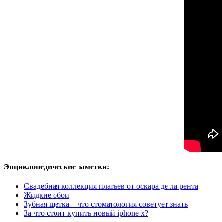
Энциклопедические заметки:
Свадебная коллекция платьев от оскара де ла рента
Жидкие обои
Зубная щетка – что стоматология советует знать
За что стоит купить новый iphone x?