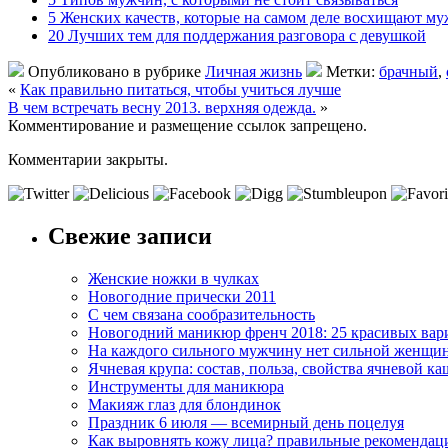
5 Женских качеств, которые на самом деле восхищают м
20 Лучших тем для поддержания разговора с девушкой
Опубликовано в рубрике
Личная жизнь
Метки:
брачный
,
«
Как правильно питаться, чтобы учиться лучше
В чем встречать весну 2013. верхняя одежда.
»
Комментирование и размещение ссылок запрещено.
Комментарии закрыты.
Свежие записи
Женские ножки в чулках
Новогодние прически 2011
С чем связана сообразительность
Новогодний маникюр френч 2018: 25 красивых вар
На каждого сильного мужчину нет сильной женщи
Ячневая крупа: состав, польза, свойства ячневой ка
Инструменты для маникюра
Макияж глаз для блондинок
Праздник 6 июля — всемирный день поцелуя
Как выровнять кожу лица? правильные рекомендац