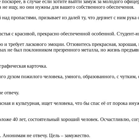
е поскорее, в случае если хотите выйти замуж за молодого офиц
тв не ищу, но они нужны для вашего собственного обеспечения.
над пропастями, призывает из далей ту, что дерзнет с ним рука
 с красивой, прекрасно обеспеченной особенной. Студент-юри
ою и требует ласкового эмоции. Отзовитесь прекрасная, хорошая,
твах не был поклонником презренного металла, но жизнь предъя
графическая карточка.
ого духом пожилого человека, умного, образованного, с чутким
е отвечу.
асная и культурная, ищет человека, что бы спас её от порока ину
оложе 40 лет, состоятельный хороший человек. Осчастливлю, сог
Анонимам не отвечу. Цель – замужество.