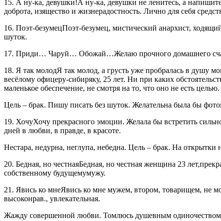
15. А ну-ка, девушки!А ну-ка, девушки не ленитесь, а напишит
доброта, изящество и жизнерадостность. Лично для себя средс
16. Поэт-безумецПоэт-безумец, мистический анархист, ходящий 
шуток.
17. Приди… Чаруй… Обожай…Желаю прочного домашнего счастья
18. Я так молодЯ так молод, а грусть уже пробралась в душу м
весёлому офицеру-сибиряку, 25 лет. Ни при каких обстоятельс
маленькое обеспечение, не смотря на то, что оно не есть целью.
Цель – брак. Пишу писать без шуток. Желательна была бы фото
19. ХочуХочу прекрасного эмоции. Желала бы встретить сильн
дней в любви, в правде, в красоте.
Нестара, недурна, неглупа, небедна. Цель – брак. На открытки н
20. Бедная, но честнаяБедная, но честная женщина 23 лет,прекр
собственному будущемумужу.
21. Явись ко мнеЯвись ко мне мужем, втором, товарищем, не м
высоконрав., увлекательная.
Жажду совершенной любви. Томлюсь душевным одиночеством. 