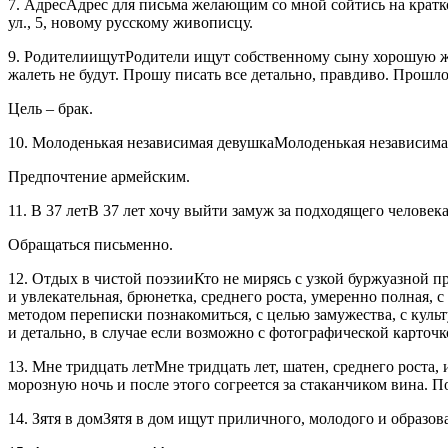
7. АдресАдрес для письма желающим со мной сойтись на крат
ул., 5, новому русскому живописцу.
9. РодителиищутРодители ищут собственному сыну хорошую же
жалеть не будут. Прошу писать все детально, правдиво. Прошло
Цель – брак.
10. Молоденькая независимая девушкаМолоденькая независимая 
Предпочтение армейским.
11. В 37 летВ 37 лет хочу выйти замуж за подходящего человека
Обращаться письменно.
12. Отдых в чистой поэзииКто не мирясь с узкой буржуазной пр
и увлекательная, брюнетка, среднего роста, умеренно полная,
методом переписки познакомиться, с целью замужества, с куль
и детально, в случае если возможно с фотографической карточк
13. Мне тридцать летМне тридцать лет, шатен, среднего роста,
морозную ночь и после этого согреется за стаканчиком вина. 
14. Зятя в домЗятя в дом ищут приличного, молодого и образова