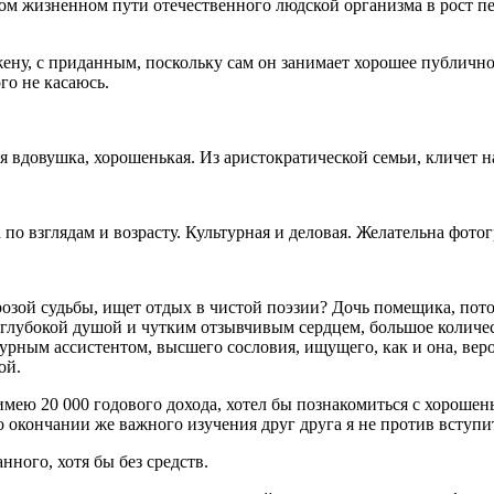
ком жизненном пути отечественного людской организма в рост 
ну, с приданным, поскольку сам он занимает хорошее публично
го не касаюсь.
вдовушка, хорошенькая. Из аристократической семьи, кличет на
 по взглядам и возрасту. Культурная и деловая. Желательна фото
озой судьбы, ищет отдых в чистой поэзии? Дочь помещика, потом
 с глубокой душой и чутким отзывчивым сердцем, большое количе
турным ассистентом, высшего сословия, ищущего, как и она, вер
ой.
 имею 20 000 годового дохода, хотел бы познакомиться с хорошен
По окончании же важного изучения друг друга я не против вступи
нного, хотя бы без средств.