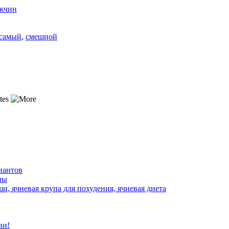
ужчин
самый
,
смешной
иантов
ны
ши, ячневая крупа для похудения, ячневая диета
ии!