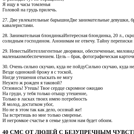
Я ищу в часы томленья
Головой на грудь прилечь.
27. Две увлекательные барышниДве занимательные девушки, бр
кавалеристами.
28. Занимательная блондинкаИнтересная блондинка, 20 л., скр
солидным господином. Анонимам не отвечу. Тайну переписки
29. НевестыИнтеллигентные дворянки, обеспеченные, миловидны
маленькимобеспечением. Цель – брак, фотографическая карточ
30. Очень сильно скучаю, куда не пойдуСильно скучаю, куда н
Везде одинокий брожу я с тоской,
Нигде утешения отыскать не могу
Неужто ж рожден я таковой?
Отзовись! Утешь! Твое сердце скромное ожидаю
На груди, у тебя только отыщу утешение,
Только в ласках твоих имею потребность
Я молод, достатком убог,
Но не в этом так как дело, осознай же!
Ты встретишь во мне только смиренье.
И негромкое счастье в семье уделом нам будет обоим.
40 СМС ОТ ЛЮДЕЙ С БЕЗУПРЕЧНЫМ ЧУВС