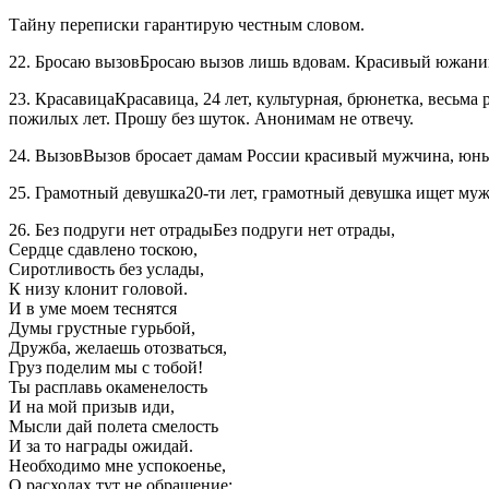
Тайну переписки гарантирую честным словом.
22. Бросаю вызовБросаю вызов лишь вдовам. Красивый южанин
23. КрасавицаКрасавица, 24 лет, культурная, брюнетка, весьма
пожилых лет. Прошу без шуток. Анонимам не отвечу.
24. ВызовВызов бросает дамам России красивый мужчина, юны
25. Грамотный девушка20-ти лет, грамотный девушка ищет муж
26. Без подруги нет отрадыБез подруги нет отрады,
Сердце сдавлено тоскою,
Сиротливость без услады,
К низу клонит головой.
И в уме моем теснятся
Думы грустные гурьбой,
Дружба, желаешь отозваться,
Груз поделим мы с тобой!
Ты расплавь окаменелость
И на мой призыв иди,
Мысли дай полета смелость
И за то награды ожидай.
Необходимо мне успокоенье,
О расходах тут не обращение;