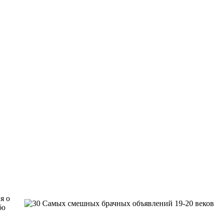
я о
бо