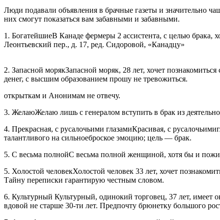
Люди подавали объявления в брачные газеты и значительно ча
них смогут показаться вам забавными и забавными.
1. БогатейшиеВ Канаде фермеры 2 ассистента, с целью брака,
Леонтьевский пер., д. 17, ред. Сидоровой, «Канадцу»
2. Запасной морякЗапасной моряк, 28 лет, хочет познакомиться
денег, с высшим образованием прошу не тревожиться.
открыткам и Анонимам не отвечу.
3. ЖелаюЖелаю лишь с генералом вступить в брак из деятельно
4. Прекрасная, с русалочьими глазамиКрасивая, с русалочьимиг
талантливого на сильноеброское эмоцию; цель — брак.
5. С весьма полнойС весьма полной женщиной, хотя бы и пожи
5. Холостой человекХолостой человек 33 лет, хочет познакомит
Тайну переписки гарантирую честным словом.
6. Культурный Культурный, одинокий торговец, 37 лет, имеет о
вдовой не старше 30-ти лет. Предпочту брюнетку большого рос