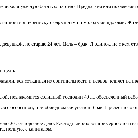
ще искали удачную богатую партию. Предлагаем вам познакомить
 хотят войти в переписку с барышнями и молодыми вдовами. Жи
 с девушкой, не старше 24 лет. Цель – брак. Я одинок, не с ке
й цели.
лазами, вся сотканная из оригинальности и нервов, кличет на пр
лой, познакомится солидный господин 40 л., обеспеченный рабо
ься с особенной, при обоюдном сочувствии брак. Прелестного от
коло 20 лет торговое дело. Ежегодный оборот примерно сто тысяч
та, полную, с капиталом.