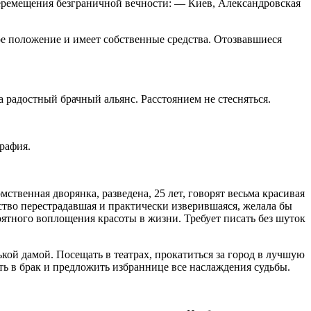
перемещения безграничной вечности: — Киев, Александровская
е положение и имеет собственные средства. Отозвавшиеся
 радостный брачный альянс. Расстоянием не стесняться.
графия.
ственная дворянка, разведена, 25 лет, говорят весьма красивая
ство перестрадавшая и практически изверившаяся, желала бы
оятного воплощения красоты в жизни. Требует писать без шуток
ькой дамой. Посещать в театрах, прокатиться за город в лучшую
ть в брак и предложить избраннице все наслаждения судьбы.