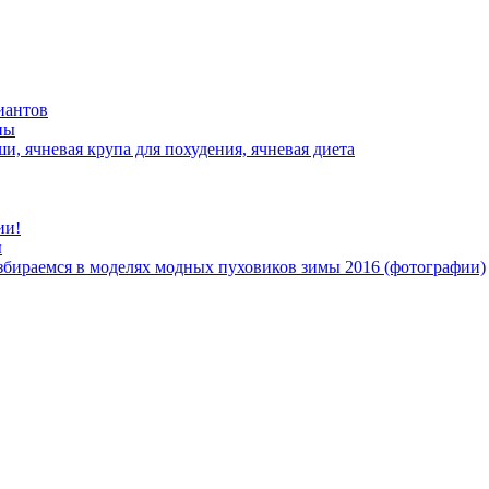
иантов
ны
ши, ячневая крупа для похудения, ячневая диета
ии!
ы
азбираемся в моделях модных пуховиков зимы 2016 (фотографии)