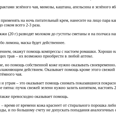
рактами зелёного чая, мимозы, каштана, апельсина и зелёного я
 применять на ночь питательный крем, нанесите на лицо пара ка
 соком всего 2-3 раза.
и (20 г) разводят молоком до густоты сметаны и на полчаса на
бо лимона, маска будет действеннее.
нием, окажут помощь компрессы с настоем ромашки. Хорошо нар
их трав – их возможно приобрести в любой аптеке.
е, но помощь собственной коже нужно оказывать своевременно.
лажняющим действием. Оказывает помощь кроме этого свежий с
тёмного чая.
и утрам – это оказывает помощь снимать показавшиеся покрасн
пятна: пучок свежей зелени нужно залить кипятком, настоять 20
также превосходно оказывает помощь.
 время от времени кожа краснеет от стирального порошка либо 
ы, и по большому счету не допускать попадания аналогичных с