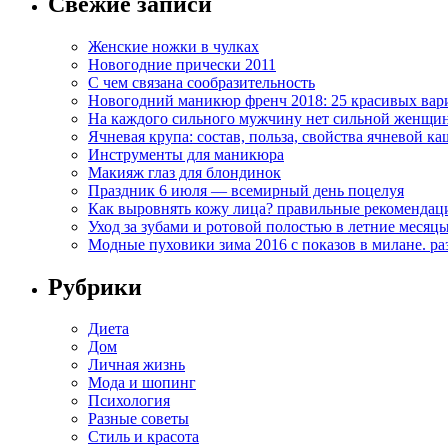
Свежие записи
Женские ножки в чулках
Новогодние прически 2011
С чем связана сообразительность
Новогодний маникюр френч 2018: 25 красивых вар
На каждого сильного мужчину нет сильной женщи
Ячневая крупа: состав, польза, свойства ячневой ка
Инструменты для маникюра
Макияж глаз для блондинок
Праздник 6 июля — всемирный день поцелуя
Как выровнять кожу лица? правильные рекомендац
Уход за зубами и ротовой полостью в летние месяц
Модные пуховики зима 2016 с показов в милане. р
Рубрики
Диета
Дом
Личная жизнь
Мода и шопинг
Психология
Разные советы
Стиль и красота