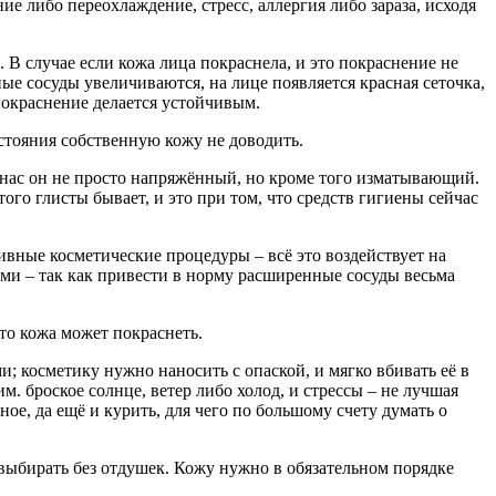
ие либо переохлаждение, стресс, аллергия либо зараза, исходя
В случае если кожа лица покраснела, и это покраснение не
ные сосуды увеличиваются, на лице появляется красная сеточка,
 покраснение делается устойчивым.
остояния собственную кожу не доводить.
з нас он не просто напряжённый, но кроме того изматывающий.
о глисты бывает, и это при том, что средств гигиены сейчас
сивные косметические процедуры – всё это воздействует на
ыми – так как привести в норму расширенные сосуды весьма
что кожа может покраснеть.
; косметику нужно наносить с опаской, и мягко вбивать её в
м. броское солнце, ветер либо холод, и стрессы – не лучшая
ое, да ещё и курить, для чего по большому счету думать о
 выбирать без отдушек. Кожу нужно в обязательном порядке