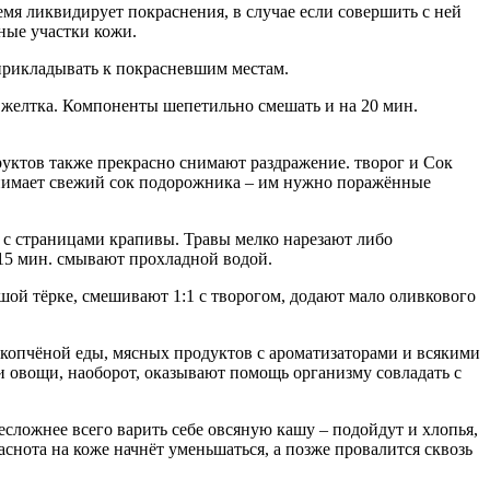
мя ликвидирует покраснения, в случае если совершить с ней
мные участки кожи.
прикладывать к покрасневшим местам.
го желтка. Компоненты шепетильно смешать и на 20 мин.
руктов также прекрасно снимают раздражение. творог и Сок
о снимает свежий сок подорожника – им нужно поражённые
с страницами крапивы. Травы мелко нарезают либо
 15 мин. смывают прохладной водой.
шой тёрке, смешивают 1:1 с творогом, додают мало оливкового
и копчёной еды, мясных продуктов с ароматизаторами и всякими
и овощи, наоборот, оказывают помощь организму совладать с
Несложнее всего варить себе овсяную кашу – подойдут и хлопья,
раснота на коже начнёт уменьшаться, а позже провалится сквозь