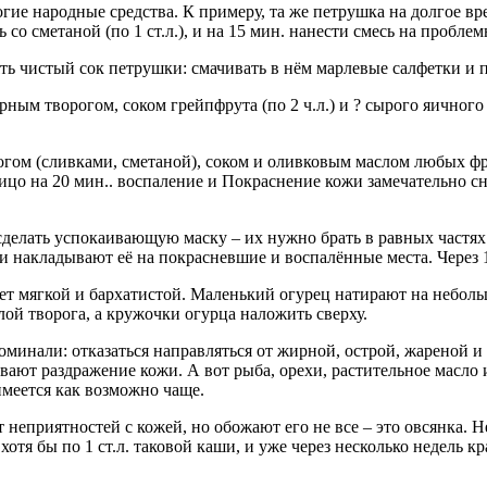
е народные средства. К примеру, та же петрушка на долгое вре
о сметаной (по 1 ст.л.), и на 15 мин. нанести смесь на пробле
ь чистый сок петрушки: смачивать в нём марлевые салфетки и 
ирным творогом, соком грейпфрута (по 2 ч.л.) и ? сырого яично
огом (сливками, сметаной), соком и оливковым маслом любых ф
на лицо на 20 мин.. воспаление и Покраснение кожи замечательн
елать успокаивающую маску – их нужно брать в равных частях 
 и накладывают её на покрасневшие и воспалённые места. Через
ает мягкой и бархатистой. Маленький огурец натирают на неболь
лой творога, а кружочки огурца наложить сверху.
поминали: отказаться направляться от жирной, острой, жареной 
ают раздражение кожи. А вот рыба, орехи, растительное масло 
имеется как возможно чаще.
 неприятностей с кожей, но обожают его не все – это овсянка. 
хотя бы по 1 ст.л. таковой каши, и уже через несколько недель к