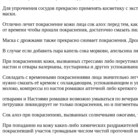
Для упрочнения сосудов прекрасно применять косметику с экст
маски.
Отлично лечит покраснение кожи лица сок алоэ: перед тем, как
от времени чтобы прошли покраснения, достаточно смазать лицо
Маска с дрожжами также прекрасно снимает покраснения. Дрожж
В случае если добавить пара капель сока моркови, апельсина ли
При покраснениях кожи, вызванных стрессами либо переутомле
настои и отвары валерианы, пустырника и других успокаивающ
Совладать с временными покраснениями лица значительно легч
нужно смазать её кремом с охлаждающим, успокаивающим и ув
молоко, компрессы из настоя ромашки аптечной либо крепкого 
отварами и Настоями ромашки возможно умываться по вечерам 
петрушки ликвидирует не только покраснения, но и пигментные 
Сок алоэ при покраснениях, вызванных солнечными ожогами, 
При попадании на кожу каких-либо химических раздражителей –
покрасневший участок громадным числом чистой проточной вод