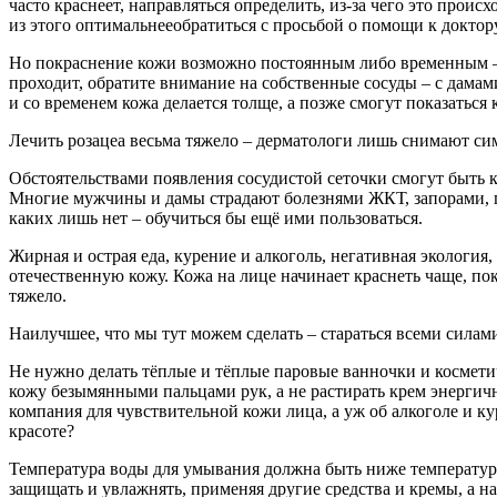
часто краснеет, направляться определить, из-за чего это проис
из этого оптимальнееобратиться с просьбой о помощи к доктор
Но покраснение кожи возможно постоянным либо временным – са
проходит, обратите внимание на собственные сосуды – с дамами
и со временем кожа делается толще, а позже смогут показаться
Лечить розацеа весьма тяжело – дерматологи лишь снимают сим
Обстоятельствами появления сосудистой сеточки смогут быть к
Многие мужчины и дамы страдают болезнями ЖКТ, запорами, пр
каких лишь нет – обучиться бы ещё ими пользоваться.
Жирная и острая еда, курение и алкоголь, негативная экология
отечественную кожу. Кожа на лице начинает краснеть чаще, по
тяжело.
Наилучшее, что мы тут можем сделать – стараться всеми силами
Не нужно делать тёплые и тёплые паровые ванночки и косметич
кожу безымянными пальцами рук, а не растирать крем энергично
компания для чувствительной кожи лица, а уж об алкоголе и ку
красоте?
Температура воды для умывания должна быть ниже температуры 
защищать и увлажнять, применяя другие средства и кремы, а н