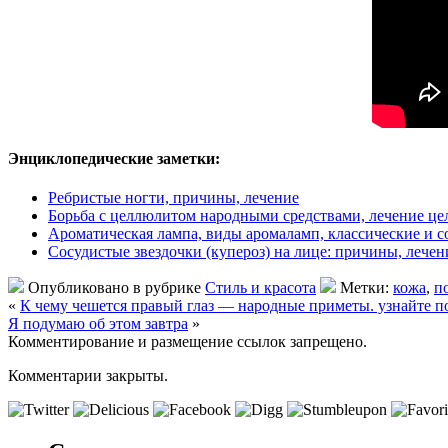
Энциклопедические заметки:
Ребристые ногти, причины, лечение
Борьба с целлюлитом народными средствами, лечение ц
Ароматическая лампа, виды аромаламп, классические и 
Сосудистые звездочки (купероз) на лице: причины, лечени
Опубликовано в рубрике
Стиль и красота
Метки:
кожа
,
п
«
К чему чешется правый глаз — народные приметы. узнайте по
Я подумаю об этом завтра
»
Комментирование и размещение ссылок запрещено.
Комментарии закрыты.