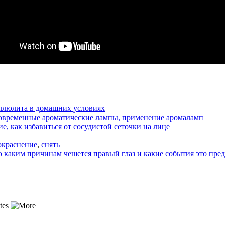
еллюлита в домашних условиях
современные ароматические лампы, применение аромаламп
е, как избавиться от сосудистой сеточки на лице
окраснение
,
снять
 каким причинам чешется правый глаз и какие события это пред