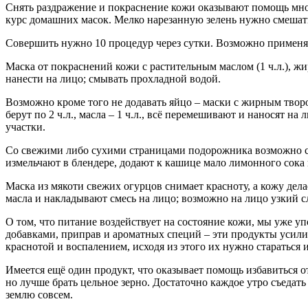
Снять раздражение и покраснение кожи оказывают помощь многи
курс домашних масок. Мелко нарезанную зелень нужно смешать с
Совершить нужно 10 процедур через сутки. Возможно применят
Маска от покраснений кожи с растительным маслом (1 ч.л.), ж
нанести на лицо; смывать прохладной водой.
Возможно кроме того не додавать яйцо – маски с жирным твор
берут по 2 ч.л., масла – 1 ч.л., всё перемешивают и наносят 
участки.
Со свежими либо сухими страницами подорожника возможно сд
измельчают в блендере, додают к кашице мало лимонного сока
Маска из мякоти свежих огурцов снимает красноту, а кожу дел
масла и накладывают смесь на лицо; возможно на лицо узкий с
О том, что питание воздействует на состояние кожи, мы уже у
добавками, приправ и ароматных специй – эти продукты усилив
краснотой и воспалением, исходя из этого их нужно стараться 
Имеется ещё один продукт, что оказывает помощь избавиться от
но лучше брать цельное зерно. Достаточно каждое утро съедать 
землю совсем.