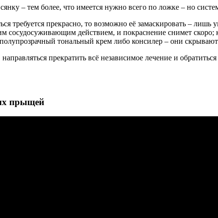
сянку – тем более, что имеется нужно всего по ложке – но систе
реться требуется прекрасно, то возможно её замаскировать – лиш
оим сосудосуживающим действием, и покраснение снимет скоро;
олупрозрачный тональный крем либо консилер – они скрывают к
направляться прекратить всё независимое лечение и обратиться
ных прыщей