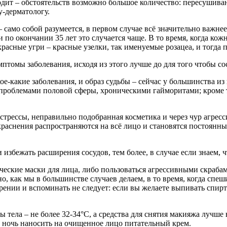
ходит – обстоятельств возможно большое количество: пересушиван
у-дерматологу.
мо собой разумеется, в первом случае всё значительно важнее. 
 по окончании 35 лет это случается чаще.
В то время, когда кож
 красные угри – красные узелки, так именуемые розацеа, и тогда
птомы заболевания, исходя из этого лучше до для того чтобы с
ое-какие заболевания, и образ судьбы – сейчас у большинства и
облемами половой сферы, хроническими гайморитами; кроме тог
, стрессы, неправильно подобранная косметика и через чур агрес
краснения распространяются на всё лицо и становятся постоянн
 избежать расширения сосудов, тем более, в случае если знаем, 
еские маски для лица, либо пользоваться агрессивными скрабами
, как мы в большинстве случаев делаем, в то время, когда спеши
рении и вспоминать не следует: если вы желаете выпивать спиртн
тела – не более 32-34°C, а средства для снятия макияжа лучше
а ночь наносить на очищенное лицо питательный крем.