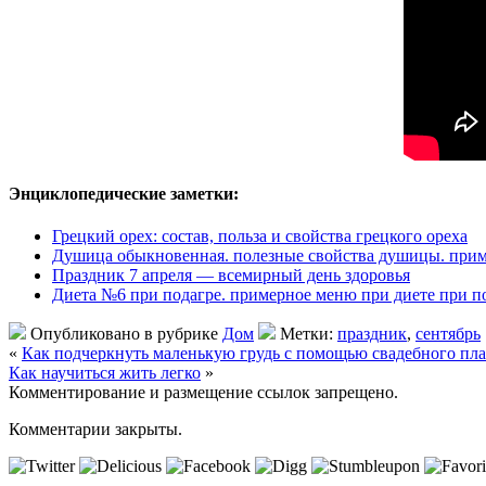
Энциклопедические заметки:
Грецкий орех: состав, польза и свойства грецкого ореха
Душица обыкновенная. полезные свойства душицы. при
Праздник 7 апреля — всемирный день здоровья
Диета №6 при подагре. примерное меню при диете при п
Опубликовано в рубрике
Дом
Метки:
праздник
,
сентябрь
«
Как подчеркнуть маленькую грудь с помощью свадебного пла
Как научиться жить легко
»
Комментирование и размещение ссылок запрещено.
Комментарии закрыты.