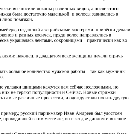
ески все носили локоны различных видов, а после этого
рижка была достаточно маленькой, и волосы завивались в
й либо повязкой.
ермейер», созданный австрийскими мастерами: причёски делали
оконов и разных косичек, пряди волос направлялись в
чёска украшалась лентами, сокровищами – практически как во
уклями; наконец, в двадцатом веке женщины начали стричь
елать большое количество мужской работы – так как мужчины
ю.
плые укладки щипцами кажутся нам сейчас несложными, но
 из них не теряют популярности и Сейчас. Новые стрижки
ть самые различные профессии, и одежду стали носить другую
 примеру, русский парикмахер Иван Андреев был удостоен
е, проходившей в том месте же, он взял две диплом и высшие