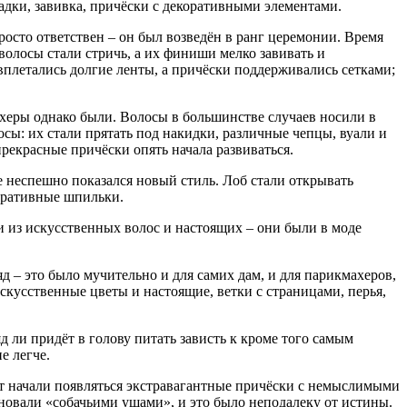
дки, завивка, причёски с декоративными элементами.
просто ответствен – он был возведён в ранг церемонии. Время
волосы стали стричь, а их финиши мелко завивать и
вплетались долгие ленты, а причёски поддерживались сетками;
ахеры однако были. Волосы в большинстве случаев носили в
осы: их стали прятать под накидки, различные чепцы, вуали и
рекрасные причёски опять начала развиваться.
е неспешно показался новый стиль. Лоб стали открывать
коративные шпильки.
и из искусственных волос и настоящих – они были в моде
д – это было мучительно и для самих дам, и для парикмахеров,
скусственные цветы и настоящие, ветки с страницами, перья,
 ли придёт в голову питать зависть к кроме того самым
е легче.
т начали появляться экстравагантные причёски с немыслимыми
еновали «собачьими ушами», и это было неподалеку от истины.