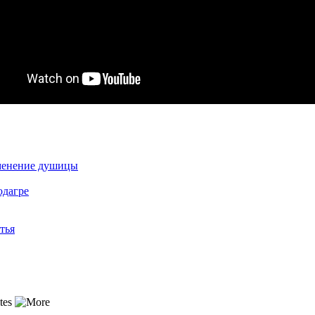
менение душицы
одагре
тья