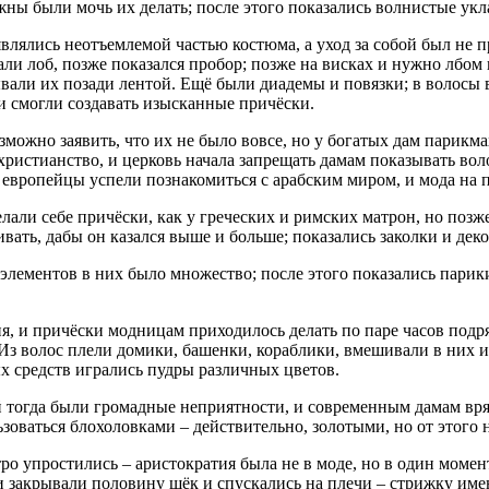
ы были мочь их делать; после этого показались волнистые укла
 являлись неотъемлемой частью костюма, а уход за собой был не 
ли лоб, позже показался пробор; позже на висках и нужно лбом 
вали их позади лентой. Ещё были диадемы и повязки; в волосы 
и смогли создавать изысканные причёски.
можно заявить, что их не было вовсе, но у богатых дам парикм
христианство, и церковь начала запрещать дамам показывать вол
 европейцы успели познакомиться с арабским миром, и мода на п
али себе причёски, как у греческих и римских матрон, но позж
ривать, дабы он казался выше и больше; показались заколки и де
элементов в них было множество; после этого показались парик
я, и причёски модницам приходилось делать по паре часов подря
 Из волос плели домики, башенки, кораблики, вмешивали в них и
х средств игрались пудры различных цветов.
 тогда были громадные неприятности, и современным дамам вряд
ваться блохоловками – действительно, золотыми, но от этого н
о упростились – аристократия была не в моде, но в один момен
ни закрывали половину щёк и спускались на плечи – стрижку им