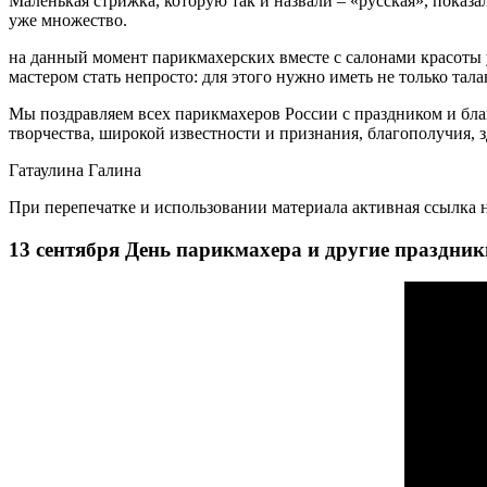
Маленькая стрижка, которую так и назвали – «русская», показ
уже множество.
на данный момент парикмахерских вместе с салонами красоты у
мастером стать непросто: для этого нужно иметь не только тала
Мы поздравляем всех парикмахеров России с праздником и бла
творчества, широкой известности и признания, благополучия, зд
Гатаулина Галина
При перепечатке и использовании материала активная ссылка н
13 сентября День парикмахера и другие праздни