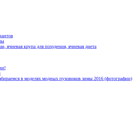
иантов
ны
ши, ячневая крупа для похудения, ячневая диета
ии!
ы
азбираемся в моделях модных пуховиков зимы 2016 (фотографии)