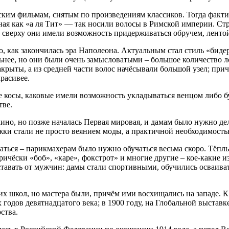
ким фильмам, снятым по произведениям классиков. Тогда фактич
тная как «а ля Тит» — так носили волосы в Римской империи. Ст
 – сверху они имели возможность придерживаться обручем, ленто
о, как закончилась эра Наполеона. Актуальным стал стиль «бид
ьнее, но они были очень замысловатыми – большое количество л
акрыты, а из средней части волос начёсывали большой узел; при
красивее.
же косы, каковые имели возможность укладываться венцом либо б
тве.
кино, но позже началась Первая мировая, и дамам было нужно д
жки стали не просто веянием моды, а практичной необходимость
оваться – парикмахерам было нужно обучаться весьма скоро. Тё
 причёски «боб», «каре», фокстрот» и многие другие – кое-какие
ставать от мужчин: дамы стали спортивными, обучились осваива
 школ, но мастера были, причём ими восхищались на западе. К
годов девятнадцатого века; в 1900 году, на Глобальной выставк
ства.