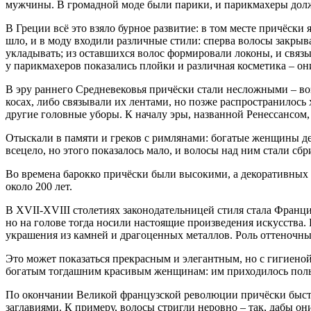
мужчины. В громадной моде были парики, и парикмахеры должн
В Греции всё это взяло бурное развитие: в том месте причёски
шло, и в моду входили различные стили: сперва волосы закрыва
укладывать; из оставшихся волос формировали локоны, и связы
у парикмахеров показались плойки и различная косметика – он
В эру раннего Средневековья причёски стали несложными – воз
косах, либо связывали их лентами, но позже распространилось 
другие головные уборы. К началу эры, названной Ренессансом,
Отыскали в памяти и греков с римлянами: богатые женщины дел
всецело, но этого показалось мало, и волосы над ним стали сб
Во времена барокко причёски были высокими, а декоративных 
около 200 лет.
В XVII-XVIII столетиях законодательницей стиля стала Франци
но на голове тогда носили настоящие произведения искусства.
украшения из камней и драгоценных металлов. Роль оттеночны
Это может показаться прекрасным и элегантным, но с гигиеной
богатым тогдашним красивым женщинам: им приходилось пользо
По окончании Великой французской революции причёски быстр
заглавиями. К примеру, волосы стригли неровно – так, дабы о