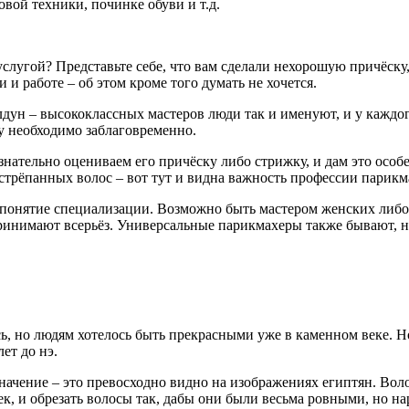
вой техники, починке обуви и т.д.
лугой? Представьте себе, что вам сделали нехорошую причёску, 
 и работе – об этом кроме того думать не хочется.
лдун – высококлассных мастеров люди так и именуют, и у каждог
му необходимо заблаговременно.
сознательно оцениваем его причёску либо стрижку, и дам это осо
стрёпанных волос – вот тут и видна важность профессии парикм
 понятие специализации. Возможно быть мастером женских либо 
принимают всерьёз. Универсальные парикмахеры также бывают, но
сь, но людям хотелось быть прекрасными уже в каменном веке. Н
ет до нэ.
начение – это превосходно видно на изображениях египтян. Во
, и обрезать волосы так, дабы они были весьма ровными, но нар