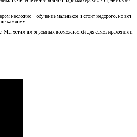
 Великой Отечественной войной парикмахерских в стране было
ером несложно – обучение маленькое и стоит недорого, но вот
 не каждому.
нее. Мы хотим им огромных возможностей для самовыражения и