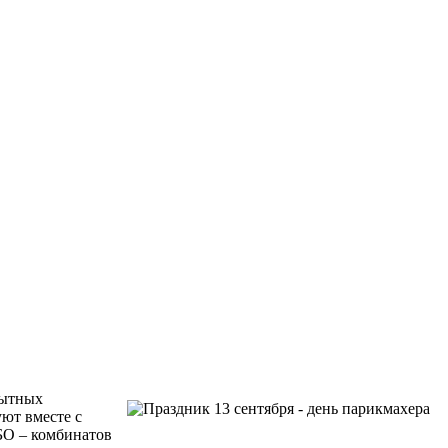
пытных
ют вместе с
КБО – комбинатов