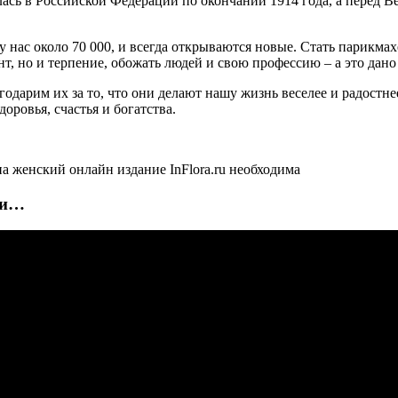
алась в Российской Федерации по окончании 1914 года, а перед
 нас около 70 000, и всегда открываются новые. Стать парикмах
нт, но и терпение, обожать людей и свою профессию – а это дано
годарим их за то, что они делают нашу жизнь веселее и радост
оровья, счастья и богатства.
а женский онлайн издание InFlora.ru необходима
ки…