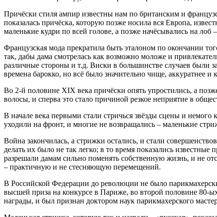
Причёски стиля ампир известны нам по британским и французс
показалась причёска, которую позже носила вся Европа, извес
маленькие кудри по всей голове, а позже начёсывались на лоб
Французская мода прекратила быть эталоном по окончании тог
так, дабы дама смотрелась как возможно моложе и привлекател
различные стороны и т.д. Виски в большинстве случаев были з
времена барокко, но всё было значительно чище, аккуратнее и 
Во 2-й половине XIX века причёски опять упростились, а поз
волосы, и сперва это стало причиной резкое неприятие в общес
В начале века первыми стали стричься звёзды сцены и немого 
уходили на фронт, и многие не возвращались – маленькие стри
Война закончилась, а стрижки остались, и стали совершенств
делать их было не так легко; в то время показались известные
разрешали дамам сильно поменять собственную жизнь, и не от
– практичную и не стесняющую перемещений.
В Российской Федерации до революции не было парикмахерских
высшей приза на конкурсе в Париже, во второй половине 80-ых 
награды, и был признан доктором наук парикмахерского мастер