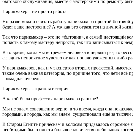
бытового обслуживания, вместе с мастерскими по ремонту быто
Парикмахер – не просто работа
Но разве можно считать работу парикмахера простой бытовой ус
будет ваше настроение? А уж как это отразится на личной жизни
Так что парикмахер – это не «бытовик», а самый настоящий ко
попасть к такому мастеру непросто, так что записываться к не
В то время, когда мы встречаем человека в первый раз, то бес
сгладить неприятное чувство от как попало уложенных либо ра
У парикмахеров, как и у экспертов вторых профессий, имеется
также очень важная категория, по причине того, что дети всё 
громадная очередь.
Парикмахеры – краткая история
А какой была профессия парикмахера раньше?
Мы не знаем совершенно верно, в то время, когда она показала
городами, а города, как мы знаем, существовали ещё за тысячи л
В Старом Египте причёскам и волосам придавалось огромное з
необходимо было плести большое количество небольших косичек