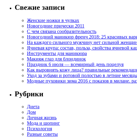
Свежие записи
Женские ножки в чулках
Новогодние прически 2011
С чем связана сообразительность
Новогодний маникюр френч 2018: 25 красивых вар
На каждого сильного мужчину нет сильной женщи
Ячневая крупа: состав, польза, свойства ячневой ка
Инструменты для маникюра
Макияж глаз для блондинок
Праздник 6 июля — всемирный день поцелуя
Как выровнять кожу лица? правильные рекомендац
Уход за зубами и ротовой полостью в летние месяц
Модные пуховики зима 2016 с показов в милане. р
Рубрики
Диета
Дом
Личная жизнь
Мода и шопинг
Психология
Разные советы