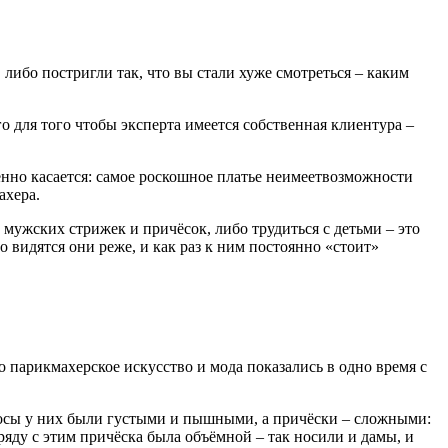
либо постригли так, что вы стали хуже смотреться – каким
о для того чтобы эксперта имеется собственная клиентура –
бенно касается: самое роскошное платье неимеетвозможности
ахера.
мужских стрижек и причёсок, либо трудиться с детьми – это
 видятся они реже, и как раз к ним постоянно «стоит»
о парикмахерское искусство и мода показались в одно время с
лосы у них были густыми и пышными, а причёски – сложными:
яду с этим причёска была объёмной – так носили и дамы, и